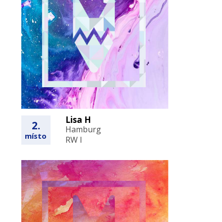
Lisa H
2.
Hamburg
místo
RW I