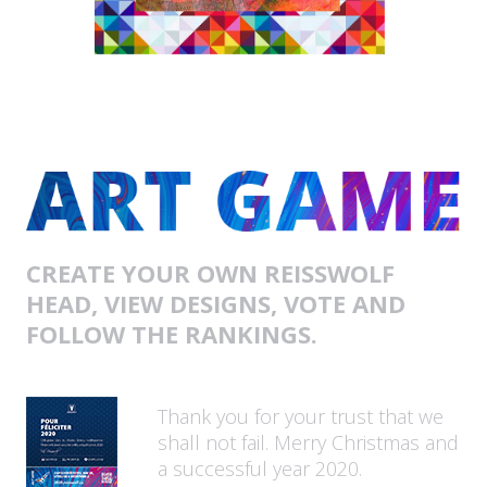
CREATE YOUR OWN REISSWOLF
HEAD, VIEW DESIGNS, VOTE AND
FOLLOW THE RANKINGS.
Thank you for your trust that we
shall not fail. Merry Christmas and
a successful year 2020.