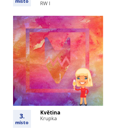
místo
RW I
Květina
3.
Krupka
místo